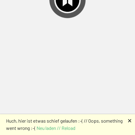
🗙
Huch, hier ist etwas schief gelaufen :-( // Oops, something
went wrong :-(
Neu laden // Reload