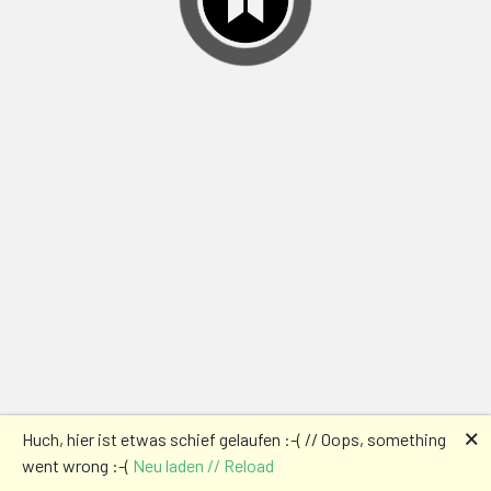
🗙
Huch, hier ist etwas schief gelaufen :-( // Oops, something
went wrong :-(
Neu laden // Reload