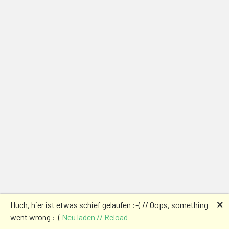
🗙
Huch, hier ist etwas schief gelaufen :-( // Oops, something
went wrong :-(
Neu laden // Reload