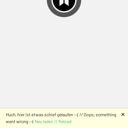
🗙
Huch, hier ist etwas schief gelaufen :-( // Oops, something
went wrong :-(
Neu laden // Reload