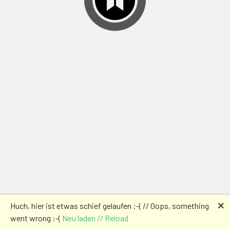
🗙
Huch, hier ist etwas schief gelaufen :-( // Oops, something
went wrong :-(
Neu laden // Reload