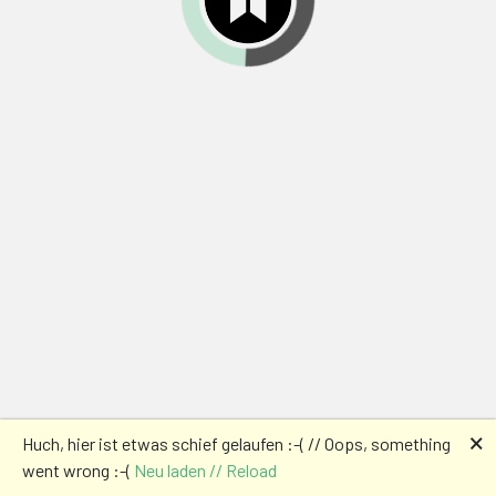
🗙
Huch, hier ist etwas schief gelaufen :-( // Oops, something
went wrong :-(
Neu laden // Reload