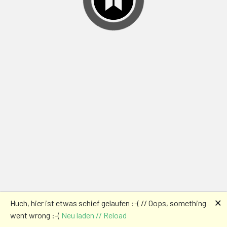
🗙
Huch, hier ist etwas schief gelaufen :-( // Oops, something
went wrong :-(
Neu laden // Reload