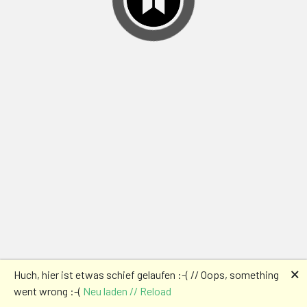
🗙
Huch, hier ist etwas schief gelaufen :-( // Oops, something
went wrong :-(
Neu laden // Reload