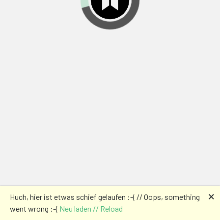
🗙
Huch, hier ist etwas schief gelaufen :-( // Oops, something
went wrong :-(
Neu laden // Reload