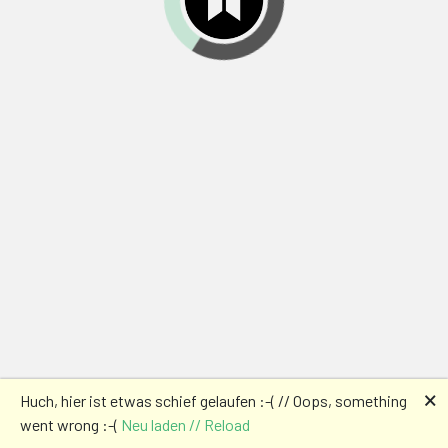
🗙
Huch, hier ist etwas schief gelaufen :-( // Oops, something
went wrong :-(
Neu laden // Reload