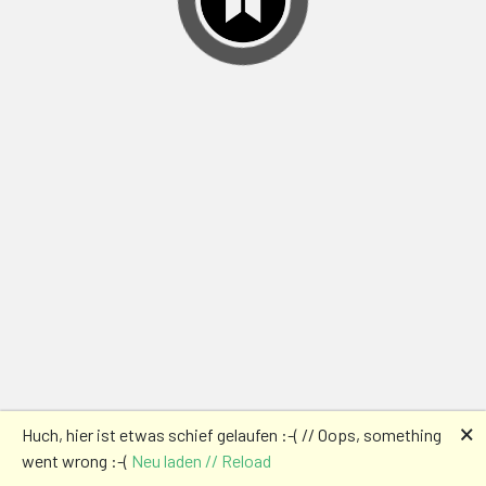
🗙
Huch, hier ist etwas schief gelaufen :-( // Oops, something
went wrong :-(
Neu laden // Reload