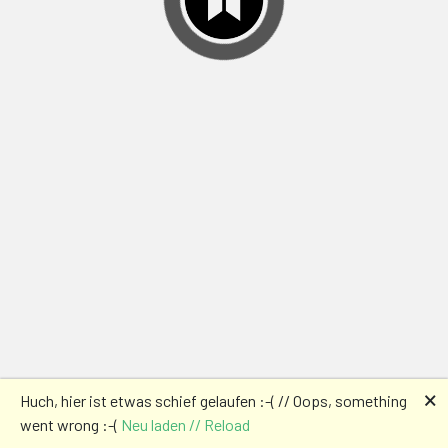
🗙
Huch, hier ist etwas schief gelaufen :-( // Oops, something
went wrong :-(
Neu laden // Reload