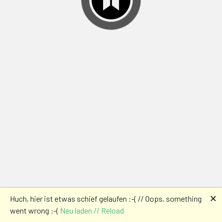
🗙
Huch, hier ist etwas schief gelaufen :-( // Oops, something
went wrong :-(
Neu laden // Reload