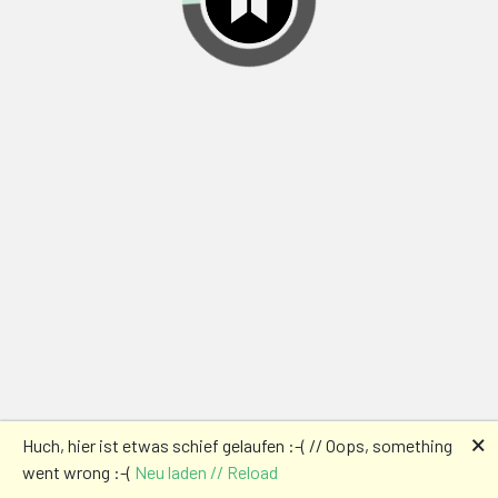
🗙
Huch, hier ist etwas schief gelaufen :-( // Oops, something
went wrong :-(
Neu laden // Reload