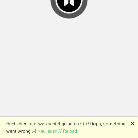
🗙
Huch, hier ist etwas schief gelaufen :-( // Oops, something
went wrong :-(
Neu laden // Reload