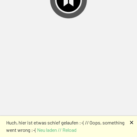
🗙
Huch, hier ist etwas schief gelaufen :-( // Oops, something
went wrong :-(
Neu laden // Reload