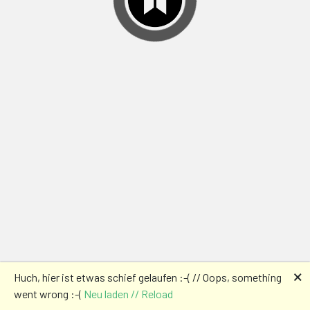
🗙
Huch, hier ist etwas schief gelaufen :-( // Oops, something
went wrong :-(
Neu laden // Reload