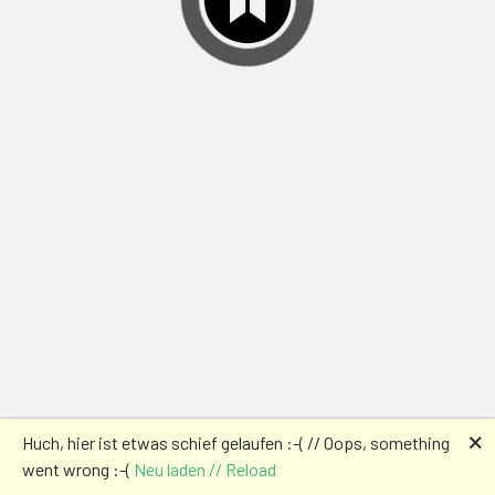
🗙
Huch, hier ist etwas schief gelaufen :-( // Oops, something
went wrong :-(
Neu laden // Reload