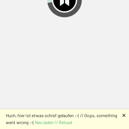
🗙
Huch, hier ist etwas schief gelaufen :-( // Oops, something
went wrong :-(
Neu laden // Reload