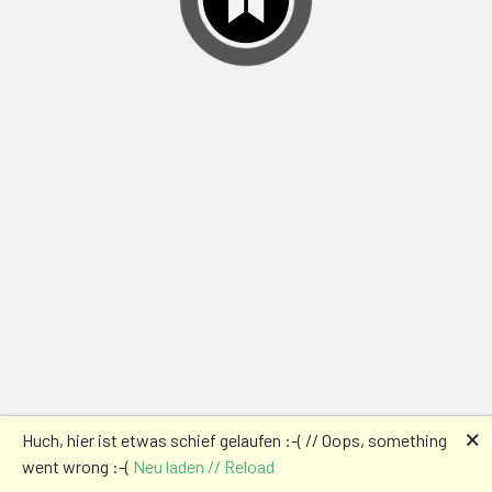
🗙
Huch, hier ist etwas schief gelaufen :-( // Oops, something
went wrong :-(
Neu laden // Reload