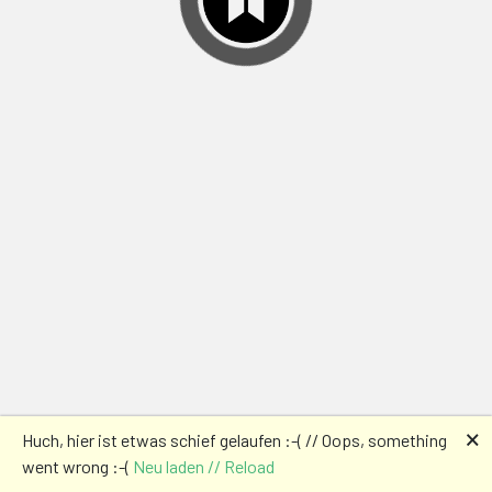
🗙
Huch, hier ist etwas schief gelaufen :-( // Oops, something
went wrong :-(
Neu laden // Reload