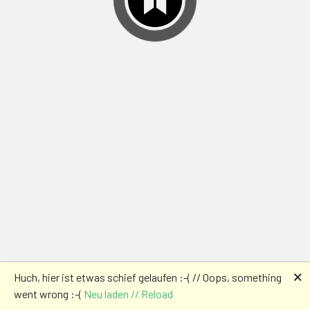
🗙
Huch, hier ist etwas schief gelaufen :-( // Oops, something
went wrong :-(
Neu laden // Reload