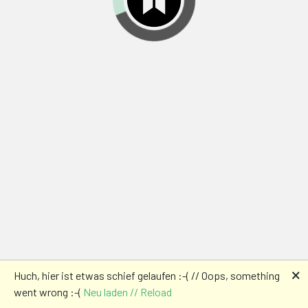
🗙
Huch, hier ist etwas schief gelaufen :-( // Oops, something
went wrong :-(
Neu laden // Reload