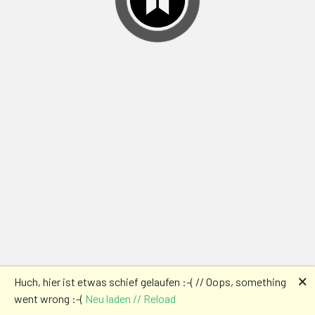
🗙
Huch, hier ist etwas schief gelaufen :-( // Oops, something
went wrong :-(
Neu laden // Reload