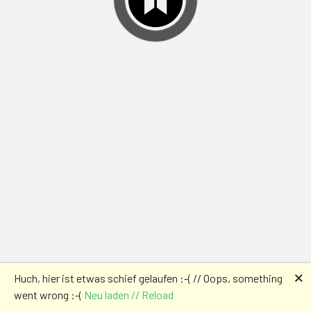
🗙
Huch, hier ist etwas schief gelaufen :-( // Oops, something
went wrong :-(
Neu laden // Reload