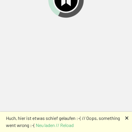
🗙
Huch, hier ist etwas schief gelaufen :-( // Oops, something
went wrong :-(
Neu laden // Reload