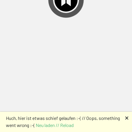
🗙
Huch, hier ist etwas schief gelaufen :-( // Oops, something
went wrong :-(
Neu laden // Reload