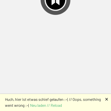
🗙
Huch, hier ist etwas schief gelaufen :-( // Oops, something
went wrong :-(
Neu laden // Reload