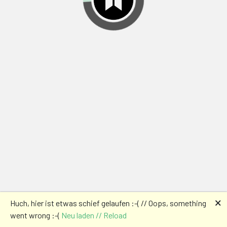
🗙
Huch, hier ist etwas schief gelaufen :-( // Oops, something
went wrong :-(
Neu laden // Reload