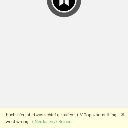
🗙
Huch, hier ist etwas schief gelaufen :-( // Oops, something
went wrong :-(
Neu laden // Reload