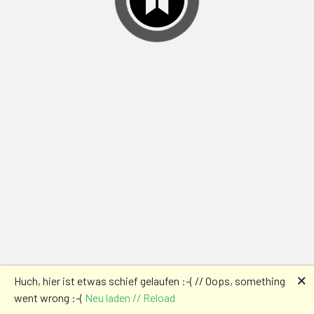
🗙
Huch, hier ist etwas schief gelaufen :-( // Oops, something
went wrong :-(
Neu laden // Reload