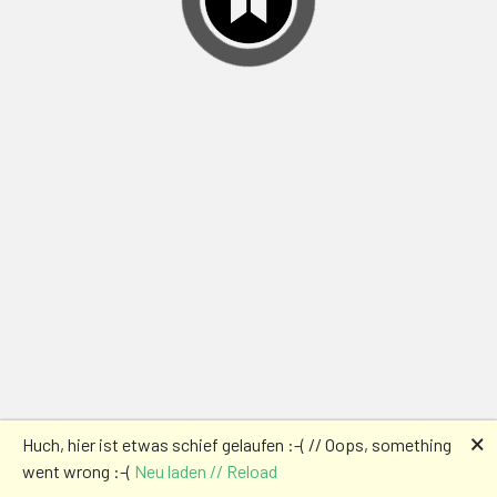
🗙
Huch, hier ist etwas schief gelaufen :-( // Oops, something
went wrong :-(
Neu laden // Reload