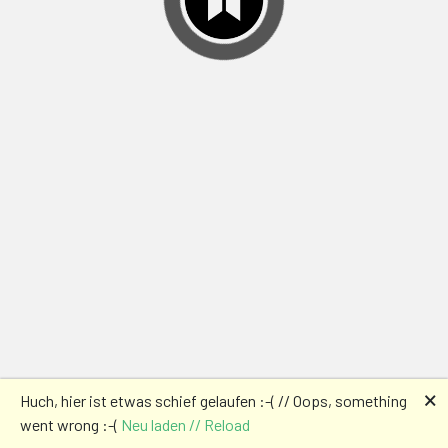
🗙
Huch, hier ist etwas schief gelaufen :-( // Oops, something
went wrong :-(
Neu laden // Reload