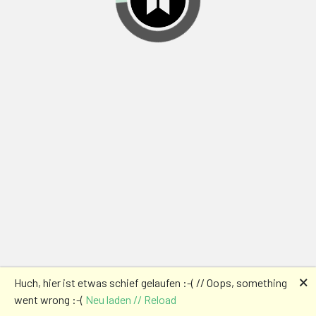
🗙
Huch, hier ist etwas schief gelaufen :-( // Oops, something
went wrong :-(
Neu laden // Reload