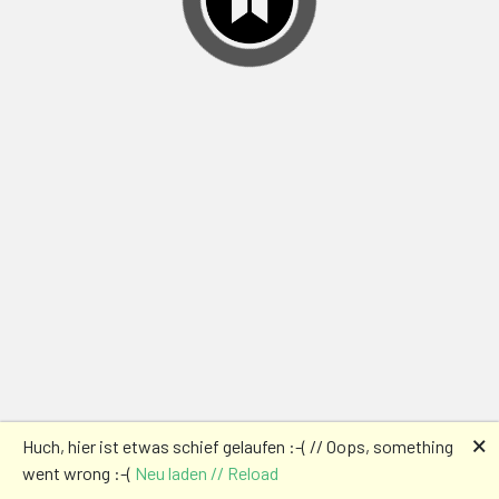
🗙
Huch, hier ist etwas schief gelaufen :-( // Oops, something
went wrong :-(
Neu laden // Reload