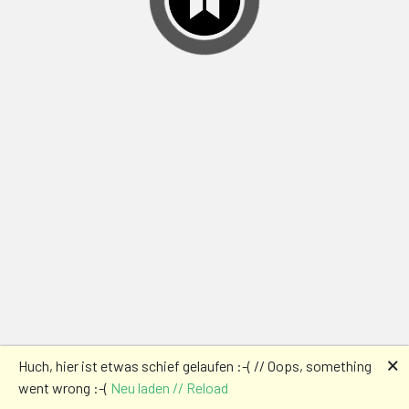
🗙
Huch, hier ist etwas schief gelaufen :-( // Oops, something
went wrong :-(
Neu laden // Reload