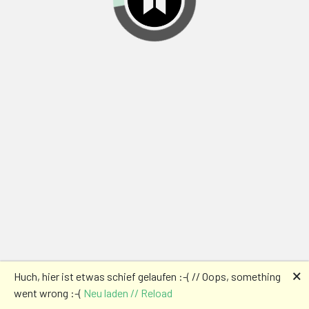
🗙
Huch, hier ist etwas schief gelaufen :-( // Oops, something
went wrong :-(
Neu laden // Reload