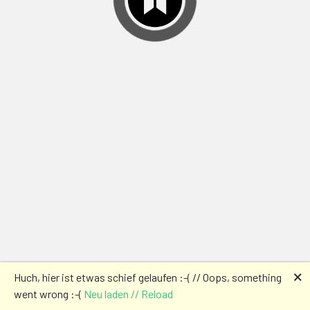
🗙
Huch, hier ist etwas schief gelaufen :-( // Oops, something
went wrong :-(
Neu laden // Reload