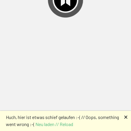
🗙
Huch, hier ist etwas schief gelaufen :-( // Oops, something
went wrong :-(
Neu laden // Reload