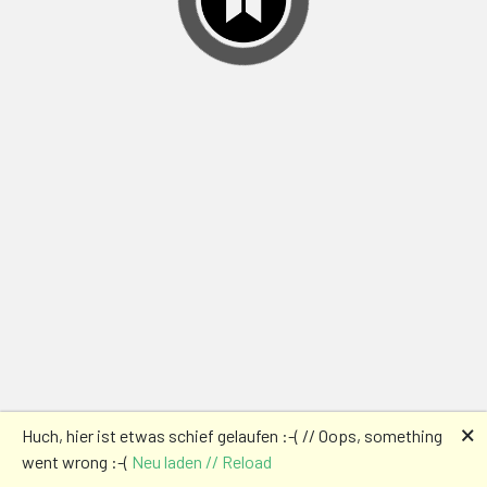
🗙
Huch, hier ist etwas schief gelaufen :-( // Oops, something
went wrong :-(
Neu laden // Reload