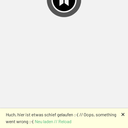
🗙
Huch, hier ist etwas schief gelaufen :-( // Oops, something
went wrong :-(
Neu laden // Reload