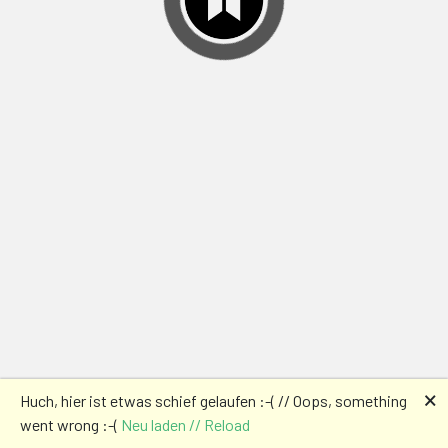
🗙
Huch, hier ist etwas schief gelaufen :-( // Oops, something
went wrong :-(
Neu laden // Reload