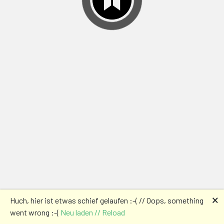
🗙
Huch, hier ist etwas schief gelaufen :-( // Oops, something
went wrong :-(
Neu laden // Reload