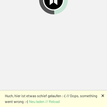
🗙
Huch, hier ist etwas schief gelaufen :-( // Oops, something
went wrong :-(
Neu laden // Reload