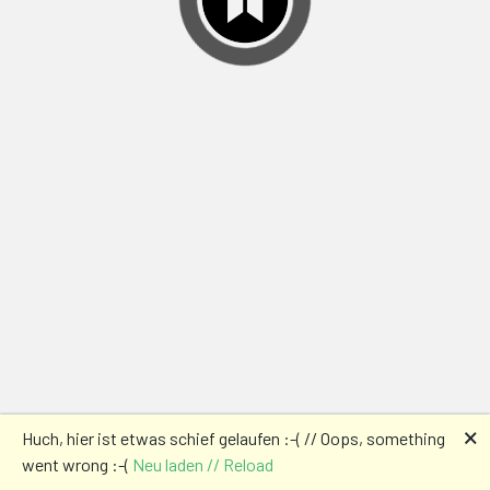
🗙
Huch, hier ist etwas schief gelaufen :-( // Oops, something
went wrong :-(
Neu laden // Reload