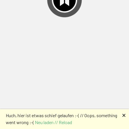
🗙
Huch, hier ist etwas schief gelaufen :-( // Oops, something
went wrong :-(
Neu laden // Reload