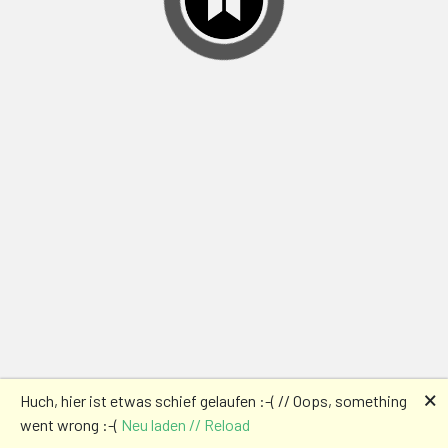
🗙
Huch, hier ist etwas schief gelaufen :-( // Oops, something
went wrong :-(
Neu laden // Reload