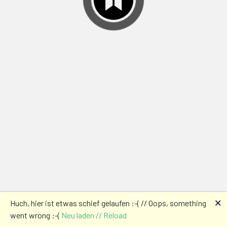
🗙
Huch, hier ist etwas schief gelaufen :-( // Oops, something
went wrong :-(
Neu laden // Reload