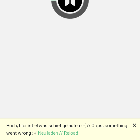
🗙
Huch, hier ist etwas schief gelaufen :-( // Oops, something
went wrong :-(
Neu laden // Reload