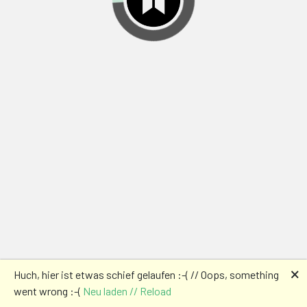
🗙
Huch, hier ist etwas schief gelaufen :-( // Oops, something
went wrong :-(
Neu laden // Reload